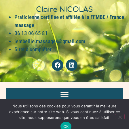
Claire NICOLAS
Praticienne certifiée et affiliée à la
FFMBE / France
massage
06 13 06 65 81
lembellie.massages@gmail.com
Siret à compléter
Nous utilisons des cookies pour vous garantir la meilleure
expérience sur notre site web. Si vous continuez à utiliser ce
Site propulsé par
La solution est ici
/ L’agence de communication du
site, nous supposerons que vous en êtes satisfait.
bien-être
OK