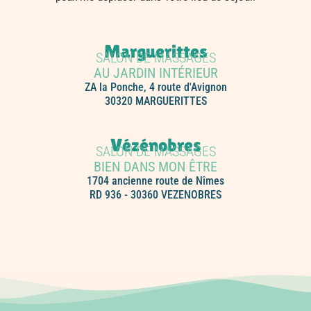
Marguerittes
SALON DE MASSAGES
AU JARDIN INTÉRIEUR
ZA la Ponche, 4 route d'Avignon
30320 MARGUERITTES
Vézénobres
SALON DE MASSAGES
BIEN DANS MON ÊTRE
1704 ancienne route de Nîmes
RD 936 - 30360 VEZENOBRES